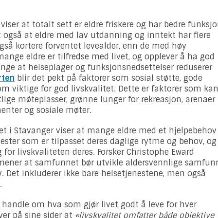
viser at totalt sett er eldre friskere og har bedre funksj
t også at eldre med lav utdanning og inntekt har flere
så kortere forventet levealder, enn de med høy
ange eldre er tilfredse med livet, og opplever å ha god
ange at helseplager og funksjonsnedsettelser reduserer
rten
blir det pekt på faktorer som sosial støtte, gode
om viktige for god livskvalitet. Dette er faktorer som ka
lige møteplasser, grønne lunger for rekreasjon, arenaer
menter og sosiale møter.
tet i Stavanger viser at mange eldre med et hjelpebehov
ester som er tilpasset deres daglige rytme og behov, og
g for livskvaliteten deres. Forsker Christophe Eward
 mener at samfunnet bør utvikle aldersvennlige samfun
. Det inkluderer ikke bare helsetjenestene, men også
.
 å handle om hva som gjør livet godt å leve for hver
iver på sine sider at
«livskvalitet omfatter både objektive