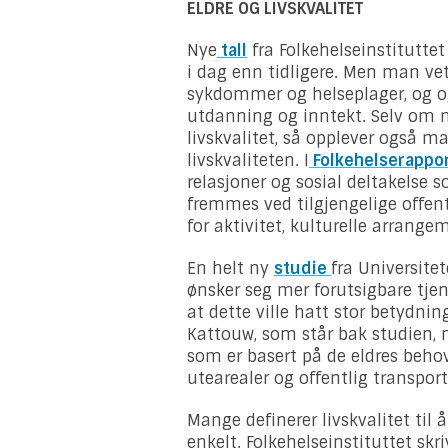
ELDRE OG LIVSKVALITET
Nye
tall
fra Folkehelseinstituttet 
i dag enn tidligere. Men man ve
sykdommer og helseplager, og og
utdanning og inntekt. Selv om m
livskvalitet, så opplever også m
livskvaliteten. I
Folkehelserappo
relasjoner og sosial deltakelse s
fremmes ved tilgjengelige offent
for aktivitet, kulturelle arrange
En helt ny
studie
fra Universite
ønsker seg mer forutsigbare tjen
at dette ville hatt stor betydnin
Kattouw, som står bak studien,
som er basert på de eldres behov
utearealer og offentlig transport
Mange definerer livskvalitet til
enkelt. Folkehelseinstituttet skr