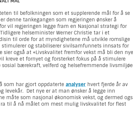
NALT MÅL
liteten til befolkningen som et supplerende mål for å se
t er denne tankegangen som regjeringen ønsker å
r vil regjeringen legge fram en Nasjonal strategi for
. Tidligere helseminister Werner Christie tar i et
disin til orde for at myndighetene må utvikle romslige
 stimulerer og stabiliserer sivilsamfunnets innsats for
tie sier også at «Livskvalitet fremfor vekst må bli den ny
l kreve et fornyet og forsterket fokus på å stimulere
 sosial bærekraft, velferd og helsefremmende livsmiljøe
yrå som har gjort oppdaterte
analyser
hvert fjerde år av
og levekår. Det nye er at man ønsker å legge inn
mme måte som nasjonal økonomisk vekst, og dermed og
ra til å nå målet om mest mulig livskvalitet for flest