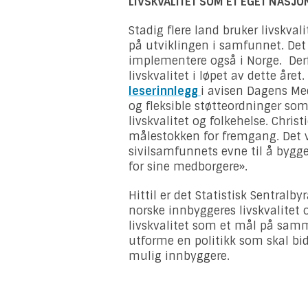
LIVSKVALITET SOM ET EGET NASJO
Stadig flere land bruker livskva
på utviklingen i samfunnet. De
implementere også i Norge. Derfo
livskvalitet i løpet av dette året
leserinnlegg
i avisen Dagens Me
og fleksible støtteordninger som
livskvalitet og folkehelse. Chris
målestokken for fremgang. Det vi
sivilsamfunnets evne til å bygge
for sine medborgere».
Hittil er det Statistisk Sentralb
norske innbyggeres livskvalitet 
livskvalitet som et mål på sa
utforme en politikk som skal bid
mulig innbyggere.