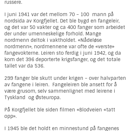
russere.
I juni 1941 var det mellom 70 – 100 mann på
nordsida av Korgfjellet. Det ble bygd en fangeleir,
og det var 50 vakter og ca 400 fanger som arbeidet
der under umenneskelige forhold. Mange
nordmenn deltok i vaktholdet. «Nådeløse
nordmenn», nordmennene var ofte de «verste»
fangevokterne. Leiren sto ferdig i juni 1942, og da
kom det 396 deporterte krigsfanger, og det totale
tallet var da 536.
299 fanger ble skutt under krigen – over halvparten
av fangene i leiren. Fangeleiren ble ansett for å
være grusom, selv sammenlignet med leirene i
Tyskland og Østeuropa.
På Korgfjellet ble siden filmen «Blodveien «tatt
opp».
I 1945 ble det holdt en minnestund på fangenes