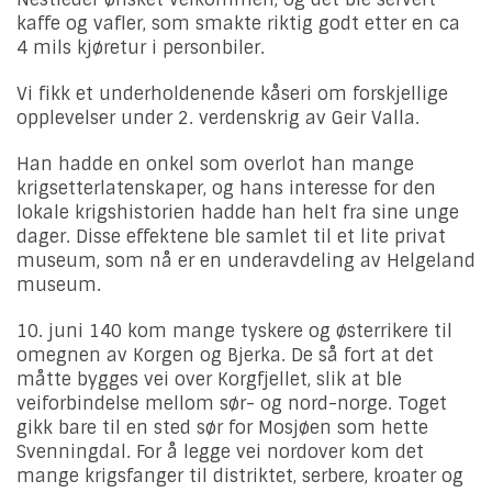
kaffe og vafler, som smakte riktig godt etter en ca
4 mils kjøretur i personbiler.
Vi fikk et underholdenende kåseri om forskjellige
opplevelser under 2. verdenskrig av Geir Valla.
Han hadde en onkel som overlot han mange
krigsetterlatenskaper, og hans interesse for den
lokale krigshistorien hadde han helt fra sine unge
dager. Disse effektene ble samlet til et lite privat
museum, som nå er en underavdeling av Helgeland
museum.
10. juni 140 kom mange tyskere og østerrikere til
omegnen av Korgen og Bjerka. De så fort at det
måtte bygges vei over Korgfjellet, slik at ble
veiforbindelse mellom sør- og nord-norge. Toget
gikk bare til en sted sør for Mosjøen som hette
Svenningdal. For å legge vei nordover kom det
mange krigsfanger til distriktet, serbere, kroater og