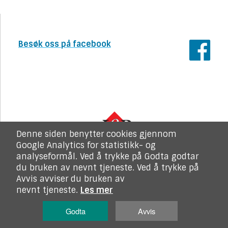
Besøk oss på facebook
Denne siden benytter cookies gjennom
Google Analytics for statistikk- og
analyseformål. Ved å trykke på Godta godtar
du bruken av nevnt tjeneste. Ved å trykke på
Avvis avviser du bruken av
Kopirett LOP. Alle rettigheter reservert
nevnt tjeneste.
Les mer
Personvern/cookies
Godta
Avvis
Design by
DesignContainer
| CMS by
Snapper Net Solutions