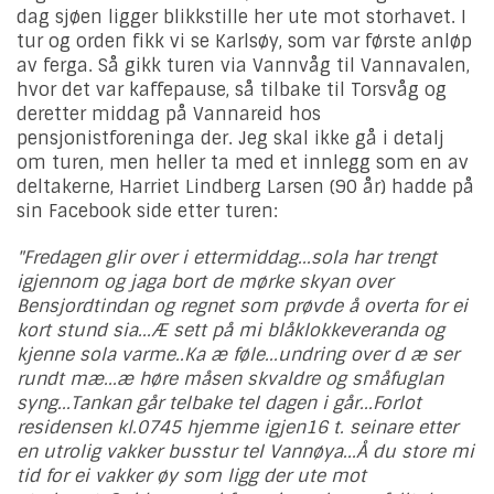
dag sjøen ligger blikkstille her ute mot storhavet. I
tur og orden fikk vi se Karlsøy, som var første anløp
av ferga. Så gikk turen via Vannvåg til Vannavalen,
hvor det var kaffepause, så tilbake til Torsvåg og
deretter middag på Vannareid hos
pensjonistforeninga der. Jeg skal ikke gå i detalj
om turen, men heller ta med et innlegg som en av
deltakerne, Harriet Lindberg Larsen (90 år) hadde på
sin Facebook side etter turen:
"Fredagen glir over i ettermiddag...sola har trengt
igjennom og jaga bort de mørke skyan over
Bensjordtindan og regnet som prøvde å overta for ei
kort stund sia...Æ sett på mi blåklokkeveranda og
kjenne sola varme..Ka æ føle...undring over d æ ser
rundt mæ...æ høre måsen skvaldre og småfuglan
syng...Tankan går telbake tel dagen i går...Forlot
residensen kl.0745 hjemme igjen16 t. seinare etter
en utrolig vakker busstur tel Vannøya...Å du store mi
tid for ei vakker øy som ligg der ute mot