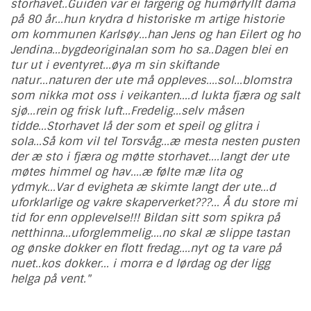
storhavet..Guiden var ei fargerig og humørfyllt dama
på 80 år...hun krydra d historiske m artige historie
om kommunen Karlsøy...han Jens og han Eilert og ho
Jendina...bygdeoriginalan som ho sa..Dagen blei en
tur ut i eventyret...øya m sin skiftande
natur...naturen der ute må oppleves....sol...blomstra
som nikka mot oss i veikanten....d lukta fjæra og salt
sjø...rein og frisk luft...Fredelig...selv måsen
tidde...Storhavet lå der som et speil og glitra i
sola...Så kom vil tel Torsvåg...æ mesta nesten pusten
der æ sto i fjæra og møtte storhavet....langt der ute
møtes himmel og hav....æ følte mæ lita og
ydmyk...Var d evigheta æ skimte langt der ute...d
uforklarlige og vakre skaperverket???... Å du store mi
tid for enn opplevelse!!! Bildan sitt som spikra på
netthinna...uforglemmelig....no skal æ slippe tastan
og ønske dokker en flott fredag....nyt og ta vare på
nuet..kos dokker... i morra e d lørdag og der ligg
helga på vent."