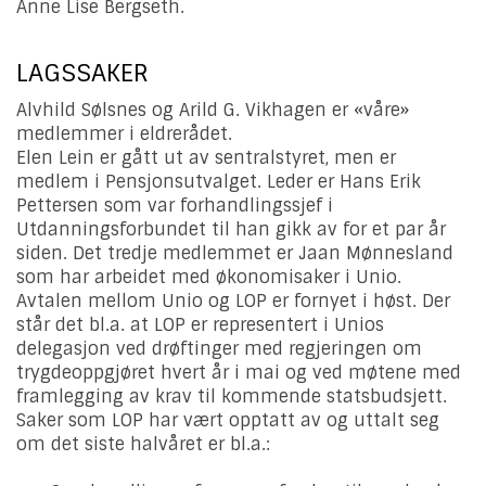
Anne Lise Bergseth.
LAGSSAKER
Alvhild Sølsnes og Arild G. Vikhagen er «våre»
medlemmer i eldrerådet.
Elen Lein er gått ut av sentralstyret, men er
medlem i Pensjonsutvalget. Leder er Hans Erik
Pettersen som var forhandlingssjef i
Utdanningsforbundet til han gikk av for et par år
siden. Det tredje medlemmet er Jaan Mønnesland
som har arbeidet med økonomisaker i Unio.
Avtalen mellom Unio og LOP er fornyet i høst. Der
står det bl.a. at LOP er representert i Unios
delegasjon ved drøftinger med regjeringen om
trygdeoppgjøret hvert år i mai og ved møtene med
framlegging av krav til kommende statsbudsjett.
Saker som LOP har vært opptatt av og uttalt seg
om det siste halvåret er bl.a.: