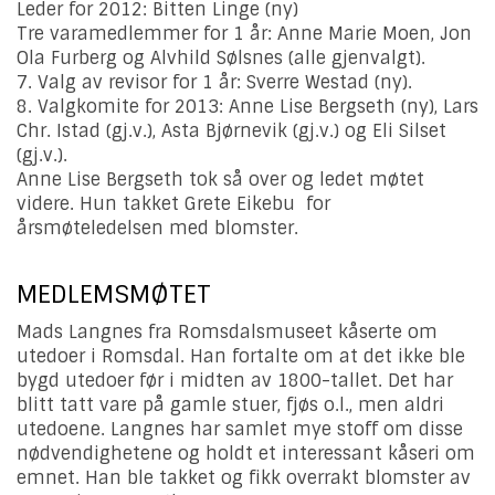
Leder for 2012: Bitten Linge (ny)
Tre varamedlemmer for 1 år: Anne Marie Moen, Jon
Ola Furberg og Alvhild Sølsnes (alle gjenvalgt).
7. Valg av revisor for 1 år: Sverre Westad (ny).
8. Valgkomite for 2013: Anne Lise Bergseth (ny), Lars
Chr. Istad (gj.v.), Asta Bjørnevik (gj.v.) og Eli Silset
(gj.v.).
Anne Lise Bergseth tok så over og ledet møtet
videre. Hun takket Grete Eikebu for
årsmøteledelsen med blomster.
MEDLEMSMØTET
Mads Langnes fra Romsdalsmuseet kåserte om
utedoer i Romsdal. Han fortalte om at det ikke ble
bygd utedoer før i midten av 1800-tallet. Det har
blitt tatt vare på gamle stuer, fjøs o.l., men aldri
utedoene. Langnes har samlet mye stoff om disse
nødvendighetene og holdt et interessant kåseri om
emnet. Han ble takket og fikk overrakt blomster av