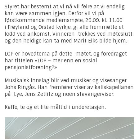
Styret har bestemt at vi nå vil feire at vi endelig
kan være sammen igjen. Derfor vil vi på
førstkommende medlemsmøte, 29.09. kl. 11.00
i Frøyland og Orstad kyrkje, gi alle fremmøtte et
lodd ved ankomst. Vinneren trekkes ved møteslutt
og den heldige kan ta med Marit Eiks bilde hjem.
LOP er hovedtema på dette møtet, og foredraget
har tittelen «LOP – mer enn en sosial
pensjonistforening?»
Musikalsk innslag blir ved musiker og visesanger
Johs Ringås. Han fremfører viser av kallskapellanen
på Lye, Jens Zetlitz og noen stavangerviser.
Kaffe, te og et lite måltid i underetasjen.